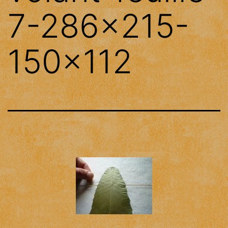
7-286×215-
150×112