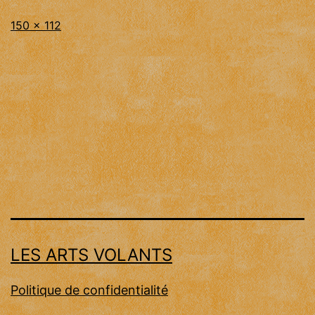
Taille
Publié
150 × 112
originale
dans
Plans
LES ARTS VOLANTS
Politique de confidentialité