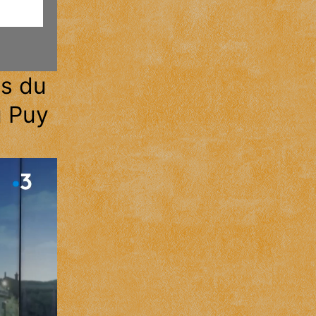
ts du
u Puy