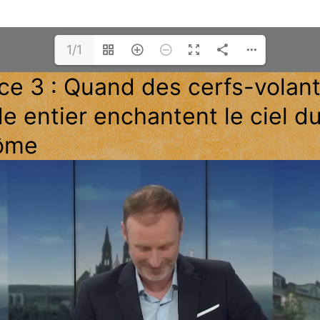
1/1
e 3 : Quand des cerfs-volan
 entier enchantent le ciel d
ôme