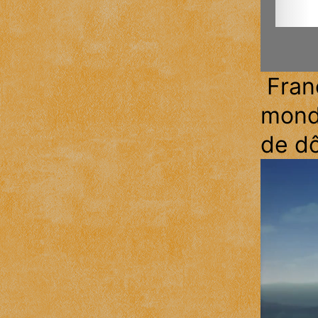
Franc
monde
de d