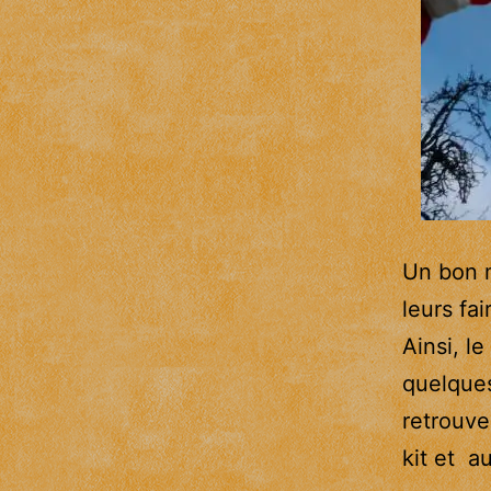
Un bon m
leurs fa
Ainsi, l
quelques
retrouve
kit et a