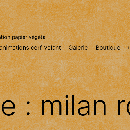
ation papier végétal
 animations cerf-volant
Galerie
Boutique
te :
milan r